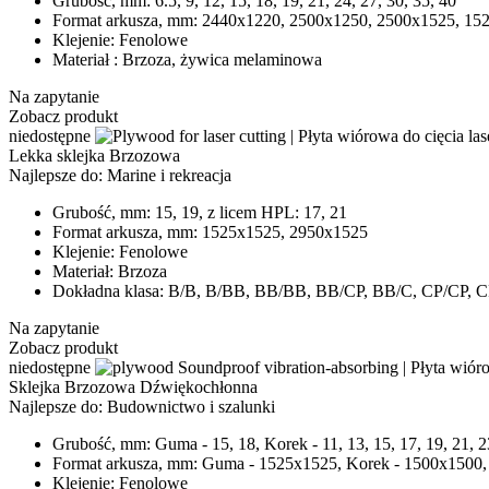
Grubość, mm:
6.5, 9, 12, 15, 18, 19, 21, 24, 27, 30, 35, 40
Format arkusza, mm:
2440х1220, 2500x1250, 2500x1525, 1525
Klejenie:
Fenolowe
Materiał :
Brzoza, żywica melaminowa
Na zapytanie
Zobacz produkt
niedostępne
Lekka sklejka Brzozowa
Najlepsze do:
Marine i rekreacja
Grubość, mm:
15, 19, z licem HPL: 17, 21
Format arkusza, mm:
1525x1525, 2950x1525
Klejenie:
Fenolowe
Materiał:
Brzoza
Dokładna klasa:
В/В, В/ВВ, ВВ/ВВ, ВB/CP, BB/C, CP/CP, C
Na zapytanie
Zobacz produkt
niedostępne
Sklejka Brzozowa Dźwiękochłonna
Najlepsze do:
Budownictwo i szalunki
Grubość, mm:
Guma - 15, 18, Korek - 11, 13, 15, 17, 19, 21, 2
Format arkusza, mm:
Guma - 1525x1525, Korek - 1500x1500,
Klejenie:
Fenolowe