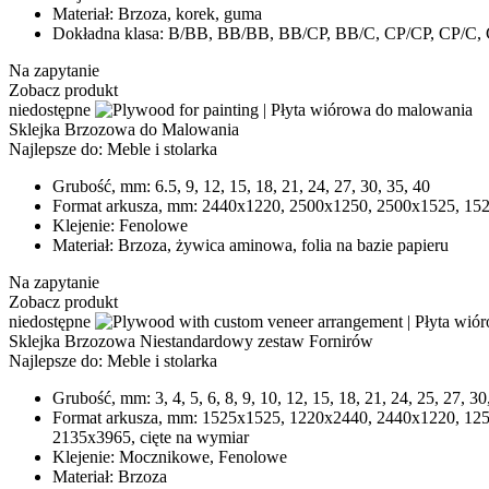
Materiał:
Brzoza, korek, guma
Dokładna klasa:
В/BB, BB/BB, BB/CP, BB/C, CP/CP, CP/C,
Na zapytanie
Zobacz produkt
niedostępne
Sklejka Brzozowa do Malowania
Najlepsze do:
Meble i stolarka
Grubość, mm:
6.5, 9, 12, 15, 18, 21, 24, 27, 30, 35, 40
Format arkusza, mm:
2440х1220, 2500x1250, 2500x1525, 1525
Klejenie:
Fenolowe
Materiał:
Brzoza, żywica aminowa, folia na bazie papieru
Na zapytanie
Zobacz produkt
niedostępne
Sklejka Brzozowa Niestandardowy zestaw Fornirów
Najlepsze do:
Meble i stolarka
Grubość, mm:
3, 4, 5, 6, 8, 9, 10, 12, 15, 18, 21, 24, 25, 27, 30
Format arkusza, mm:
1525x1525, 1220x2440, 2440x1220, 125
2135х3965, cięte na wymiar
Klejenie:
Mocznikowe, Fenolowe
Materiał:
Brzoza