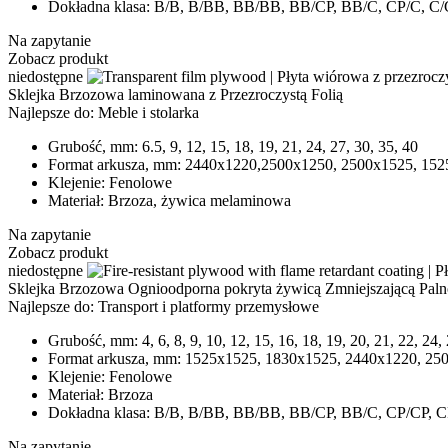
Dokładna klasa:
B/B, B/BB, BB/BB, BB/CP, BB/C, CP/C, C/
Na zapytanie
Zobacz produkt
niedostępne
Sklejka Brzozowa laminowana z Przezroczystą Folią
Najlepsze do:
Meble i stolarka
Grubość, mm:
6.5, 9, 12, 15, 18, 19, 21, 24, 27, 30, 35, 40
Format arkusza, mm:
2440х1220,2500x1250, 2500x1525, 1525
Klejenie:
Fenolowe
Materiał:
Brzoza, żywica melaminowa
Na zapytanie
Zobacz produkt
niedostępne
Sklejka Brzozowa Ognioodporna pokryta żywicą Zmniejszającą Paln
Najlepsze do:
Transport i platformy przemysłowe
Grubość, mm:
4, 6, 8, 9, 10, 12, 15, 16, 18, 19, 20, 21, 22, 24,
Format arkusza, mm:
1525х1525, 1830х1525, 2440х1220, 250
Klejenie:
Fenolowe
Materiał:
Brzoza
Dokładna klasa:
В/В, В/ВВ, ВВ/ВВ, ВB/CP, BB/C, CP/CP, C
Na zapytanie