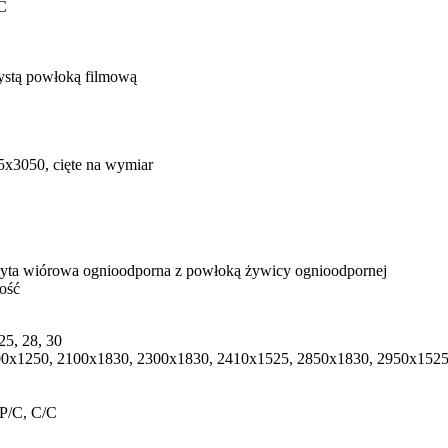
C
x3050, cięte na wymiar
ość
 25, 28, 30
0x1250, 2100х1830, 2300х1830, 2410х1525, 2850х1830, 2950х1525,
P/C, C/C