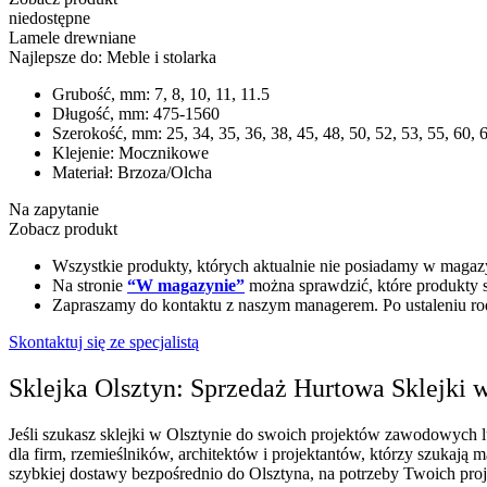
niedostępne
Lamele drewniane
Najlepsze do:
Meble i stolarka
Grubość, mm:
7, 8, 10, 11, 11.5
Długość, mm:
475-1560
Szerokość, mm:
25, 34, 35, 36, 38, 45, 48, 50, 52, 53, 55, 60, 
Klejenie:
Mocznikowe
Materiał:
Brzoza/Olcha
Na zapytanie
Zobacz produkt
Wszystkie produkty, których aktualnie nie posiadamy w magaz
Na stronie
“W magazynie”
można sprawdzić, które produkty s
Zapraszamy do kontaktu z naszym managerem. Po ustaleniu rodz
Skontaktuj się ze specjalistą
Sklejka Olsztyn: Sprzedaż Hurtowa Sklejki 
Jeśli szukasz sklejki w Olsztynie do swoich projektów zawodowych lu
dla firm, rzemieślników, architektów i projektantów, którzy szukają
szybkiej dostawy bezpośrednio do Olsztyna, na potrzeby Twoich proj