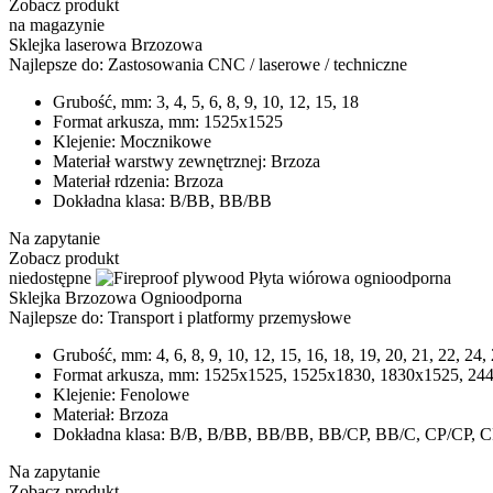
Zobacz produkt
na magazynie
Sklejka laserowa Brzozowa
Najlepsze do:
Zastosowania CNC / laserowe / techniczne
Grubość, mm:
3, 4, 5, 6, 8, 9, 10, 12, 15, 18
Format arkusza, mm:
1525x1525
Klejenie:
Mocznikowe
Materiał warstwy zewnętrznej:
Brzoza
Materiał rdzenia:
Brzoza
Dokładna klasa:
B/BB, BB/BB
Na zapytanie
Zobacz produkt
niedostępne
Sklejka Brzozowa Ognioodporna
Najlepsze do:
Transport i platformy przemysłowe
Grubość, mm:
4, 6, 8, 9, 10, 12, 15, 16, 18, 19, 20, 21, 22, 24,
Format arkusza, mm:
1525х1525, 1525х1830, 1830х1525, 244
Klejenie:
Fenolowe
Materiał:
Brzoza
Dokładna klasa:
В/В, В/ВВ, ВВ/ВВ, ВB/CP, BB/C, CP/CP, C
Na zapytanie
Zobacz produkt