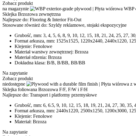
Zobacz produkt
na magazynie
Sklejka Brzozowa zewnętrzna
Najlepsze do:
Flooring & Interior Fit-Out
Stosowane również do:
Szyldy reklamowe, stojaki ekspozycyjne
Grubość, mm:
3, 4, 5, 6, 8, 9, 10, 12, 15, 18, 21, 24, 25, 27, 30
Format arkusza, mm:
1525x1525, 1220x2440, 2440x1220, 12
Klejenie:
Fenolowe
Materiał warstwy zewnętrznej:
Brzoza
Materiał rdzenia:
Brzoza
Dokładna klasa:
B/B, B/BB, BB/BB
Na zapytanie
Zobacz produkt
niedostępne
Sklejka foliowana Brzozowa F/F, F/W i F/H
Najlepsze do:
Transport i platformy przemysłowe
Grubość, mm:
6, 6.5, 9, 10, 12, 15, 18, 19, 21, 24, 27, 30, 35, 
Format arkusza, mm:
2440х1220, 2500х1250, 1200х3000, 125
Klejenie:
Fenolowe
Materiał:
Brzoza
Na zapytanie