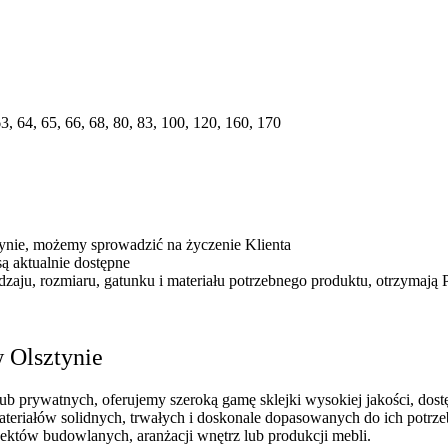
63, 64, 65, 66, 68, 80, 83, 100, 120, 160, 170
ynie, możemy sprowadzić na życzenie Klienta
ą aktualnie dostępne
aju, rozmiaru, gatunku i materiału potrzebnego produktu, otrzymają P
w Olsztynie
b prywatnych, oferujemy szeroką gamę sklejki wysokiej jakości, dostęp
 materiałów solidnych, trwałych i doskonale dopasowanych do ich potr
ektów budowlanych, aranżacji wnętrz lub produkcji mebli.