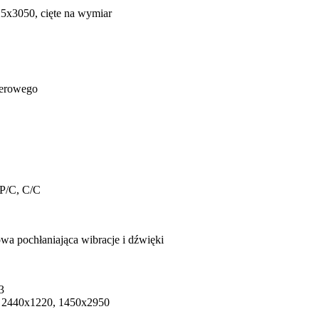
x3050, cięte na wymiar
P/C, C/C
3
 2440х1220, 1450x2950