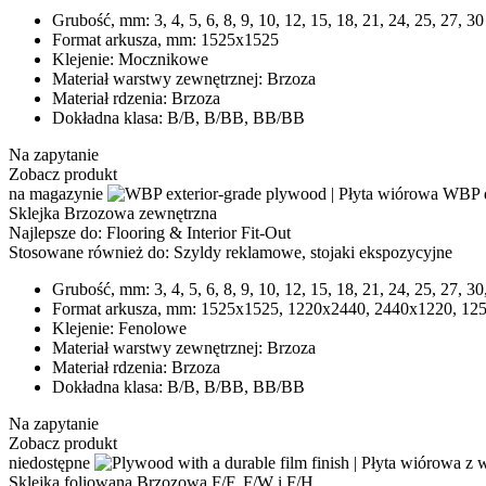
Grubość, mm:
3, 4, 5, 6, 8, 9, 10, 12, 15, 18, 21, 24, 25, 27, 30
Format arkusza, mm:
1525x1525
Klejenie:
Mocznikowe
Materiał warstwy zewnętrznej:
Brzoza
Materiał rdzenia:
Brzoza
Dokładna klasa:
B/B, B/BB, BB/BB
Na zapytanie
Zobacz produkt
na magazynie
Sklejka Brzozowa zewnętrzna
Najlepsze do:
Flooring & Interior Fit-Out
Stosowane również do:
Szyldy reklamowe, stojaki ekspozycyjne
Grubość, mm:
3, 4, 5, 6, 8, 9, 10, 12, 15, 18, 21, 24, 25, 27, 30
Format arkusza, mm:
1525x1525, 1220x2440, 2440x1220, 12
Klejenie:
Fenolowe
Materiał warstwy zewnętrznej:
Brzoza
Materiał rdzenia:
Brzoza
Dokładna klasa:
B/B, B/BB, BB/BB
Na zapytanie
Zobacz produkt
niedostępne
Sklejka foliowana Brzozowa F/F, F/W i F/H