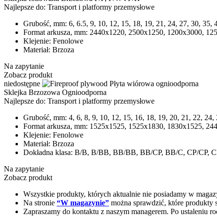
Najlepsze do:
Transport i platformy przemysłowe
Grubość, mm:
6, 6.5, 9, 10, 12, 15, 18, 19, 21, 24, 27, 30, 35, 
Format arkusza, mm:
2440х1220, 2500х1250, 1200х3000, 125
Klejenie:
Fenolowe
Materiał:
Brzoza
Na zapytanie
Zobacz produkt
niedostępne
Sklejka Brzozowa Ognioodporna
Najlepsze do:
Transport i platformy przemysłowe
Grubość, mm:
4, 6, 8, 9, 10, 12, 15, 16, 18, 19, 20, 21, 22, 24,
Format arkusza, mm:
1525х1525, 1525х1830, 1830х1525, 244
Klejenie:
Fenolowe
Materiał:
Brzoza
Dokładna klasa:
В/В, В/ВВ, ВВ/ВВ, ВB/CP, BB/C, CP/CP, C
Na zapytanie
Zobacz produkt
Wszystkie produkty, których aktualnie nie posiadamy w magaz
Na stronie
“W magazynie”
można sprawdzić, które produkty s
Zapraszamy do kontaktu z naszym managerem. Po ustaleniu rodz