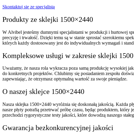
Skontaktuj się ze specjalistą
Produkty ze sklejki 1500×2440
W Alvibel jesteśmy dumnymi specjalistami w produkcji i hurtowej sp
precyzję i trwałość. Dzięki temu są w stanie sprostać szerokiemu s
których każdy dostosowany jest do indywidualnych wymagań i standa
Kompleksowe usługi w zakresie sklejki 150
Uważamy, że nasza rola wykracza poza samą produkcję wysokiej jako
do konkretnych projektów. Chlubimy się posiadaniem zespołu doświa
zapewniając, że otrzymasz optymalną wartość za swoje pieniądze.
O naszej sklejce 1500×2440
Nasza sklejka 1500×2440 wyróżnia się doskonałą jakością. Każda pły
nasze płyty potrafią przetrwać próbę czasu, będąc produktem, który je
przechodzi rygorystyczne testy jakości, które dowodzą naszego stał
Gwarancja bezkonkurencyjnej jakości