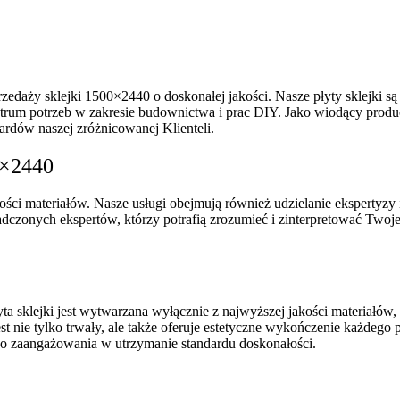
rzedaży sklejki 1500×2440 o doskonałej jakości. Nasze płyty sklejki
pektrum potrzeb w zakresie budownictwa i prac DIY. Jako wiodący produ
rdów naszej zróżnicowanej Klienteli.
0×2440
ści materiałów. Nasze usługi obejmują również udzielanie ekspertyz
dczonych ekspertów, którzy potrafią zrozumieć i zinterpretować Twoj
ta sklejki jest wytwarzana wyłącznie z najwyższej jakości materiałów,
st nie tylko trwały, ale także oferuje estetyczne wykończenie każdego p
ego zaangażowania w utrzymanie standardu doskonałości.