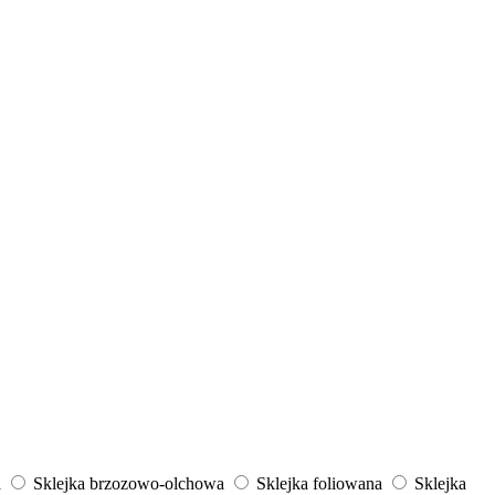
a
Sklejka brzozowo-olchowa
Sklejka foliowana
Sklejka