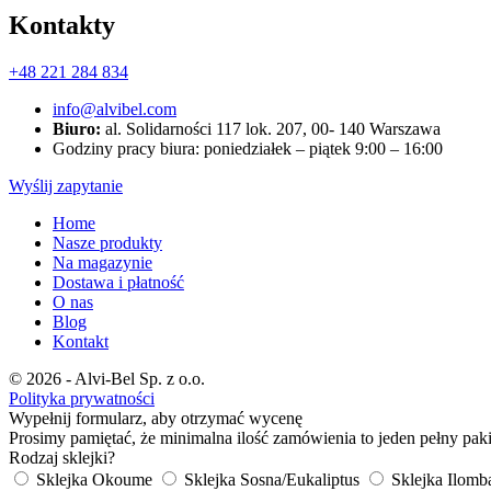
Kontakty
+48 221 284 834
info@alvibel.com
Biuro:
al. Solidarności 117 lok. 207, 00- 140 Warszawa
Godziny pracy biura: poniedziałek – piątek 9:00 – 16:00
Wyślij zapytanie
Home
Nasze produkty
Na magazynie
Dostawa i płatność
O nas
Blog
Kontakt
© 2026 - Alvi-Bel Sp. z o.o.
Polityka prywatności
Wypełnij formularz, aby otrzymać wycenę
Prosimy pamiętać, że minimalna ilość zamówienia to jeden pełny pakie
Rodzaj sklejki?
Sklejka Okoume
Sklejka Sosna/Eukaliptus
Sklejka Ilomb