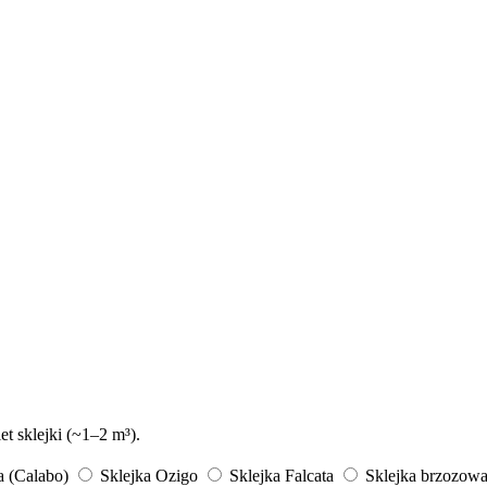
t sklejki (~1–2 m³).
a (Calabo)
Sklejka Ozigo
Sklejka Falcata
Sklejka brzozow