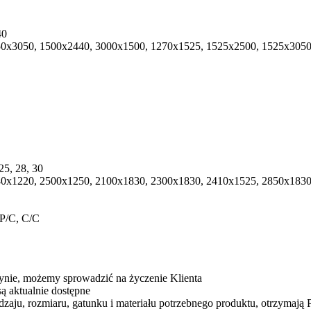
40
0х3050, 1500х2440, 3000х1500, 1270x1525, 1525х2500, 1525х3050,
 25, 28, 30
0х1220, 2500x1250, 2100х1830, 2300х1830, 2410х1525, 2850х1830,
P/C, C/C
ynie, możemy sprowadzić na życzenie Klienta
ą aktualnie dostępne
aju, rozmiaru, gatunku i materiału potrzebnego produktu, otrzymają P