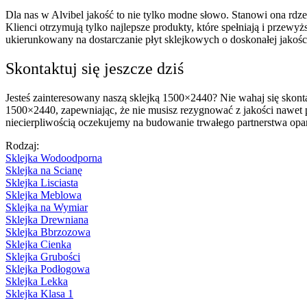
Dla nas w Alvibel jakość to nie tylko modne słowo. Stanowi ona rdze
Klienci otrzymują tylko najlepsze produkty, które spełniają i przew
ukierunkowany na dostarczanie płyt sklejkowych o doskonałej jakości
Skontaktuj się jeszcze dziś
Jesteś zainteresowany naszą sklejką 1500×2440? Nie wahaj się skon
1500×2440, zapewniając, że nie musisz rezygnować z jakości nawet 
niecierpliwością oczekujemy na budowanie trwałego partnerstwa op
Rodzaj:
Sklejka Wodoodporna
Sklejka na Scianę
Sklejka Lisciasta
Sklejka Meblowa
Sklejka na Wymiar
Sklejka Drewniana
Sklejka Bbrzozowa
Sklejka Cienka
Sklejka Grubości
Sklejka Podłogowa
Sklejka Lekka
Sklejka Klasa 1