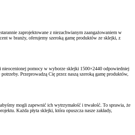
 są starannie zaprojektowane z niezachwianym zaangażowaniem w
cent w branży, oferujemy szeroką gamę produktów ze sklejki, z
y i nieocenionej pomocy w wyborze sklejki 1500×2440 odpowiedniej
e potrzeby. Przeprowadzą Cię przez naszą szeroką gamę produktów,
 abyśmy mogli zapewnić ich wytrzymałość i trwałość. To sprawia, że
rojektu. Każda płyta sklejki, która opuszcza nasze zakłady,