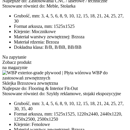
Najlepsze do:
Zastosowania CNC / laserowe / techniczne
Stosowane również do:
Meble, Stolarka
Grubość, mm:
3, 4, 5, 6, 8, 9, 10, 12, 15, 18, 21, 24, 25, 27,
30
Format arkusza, mm:
1525x1525
Klejenie:
Mocznikowe
Materiał warstwy zewnętrznej:
Brzoza
Materiał rdzenia:
Brzoza
Dokładna klasa:
B/B, B/BB, BB/BB
Na zapytanie
Zobacz produkt
na magazynie
Sklejka Brzozowa zewnętrzna
Najlepsze do:
Flooring & Interior Fit-Out
Stosowane również do:
Szyldy reklamowe, stojaki ekspozycyjne
Grubość, mm:
3, 4, 5, 6, 8, 9, 10, 12, 15, 18, 21, 24, 25, 27,
30, 35, 40
Format arkusza, mm:
1525x1525, 1220x2440, 2440x1220,
1250x2500, 2500x1250
Klejenie:
Fenolowe
Materiał warstwy zewnętrznej:
Brzoza