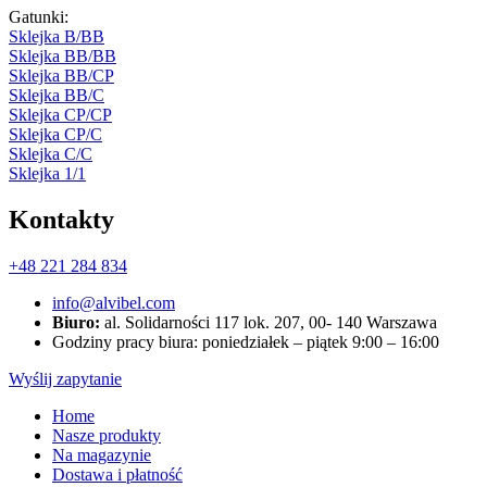
Gatunki:
Sklejka В/ВВ
Sklejka ВВ/ВВ
Sklejka ВB/CP
Sklejka BB/C
Sklejka CP/CP
Sklejka CP/C
Sklejka С/С
Sklejka 1/1
Kontakty
+48 221 284 834
info@alvibel.com
Biuro:
al. Solidarności 117 lok. 207, 00- 140 Warszawa
Godziny pracy biura: poniedziałek – piątek 9:00 – 16:00
Wyślij zapytanie
Home
Nasze produkty
Na magazynie
Dostawa i płatność