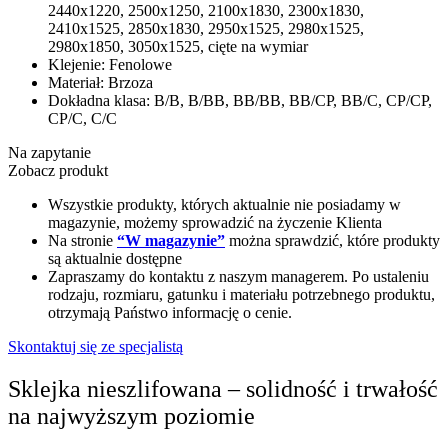
2440х1220, 2500x1250, 2100х1830, 2300х1830,
2410х1525, 2850х1830, 2950х1525, 2980х1525,
2980х1850, 3050х1525, cięte na wymiar
Klejenie:
Fenolowe
Materiał:
Brzoza
Dokładna klasa:
В/В, В/ВВ, ВВ/ВВ, ВB/CP, BB/C, CP/CP,
CP/C, C/C
Na zapytanie
Zobacz produkt
Wszystkie produkty, których aktualnie nie posiadamy w
magazynie, możemy sprowadzić na życzenie Klienta
Na stronie
“W magazynie”
można sprawdzić, które produkty
są aktualnie dostępne
Zapraszamy do kontaktu z naszym managerem. Po ustaleniu
rodzaju, rozmiaru, gatunku i materiału potrzebnego produktu,
otrzymają Państwo informację o cenie.
Skontaktuj się ze specjalistą
Sklejka nieszlifowana – solidność i trwałość
na najwyższym poziomie