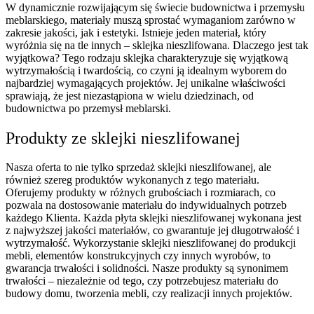
W dynamicznie rozwijającym się świecie budownictwa i przemysłu
meblarskiego, materiały muszą sprostać wymaganiom zarówno w
zakresie jakości, jak i estetyki. Istnieje jeden materiał, który
wyróżnia się na tle innych – sklejka nieszlifowana. Dlaczego jest tak
wyjątkowa? Tego rodzaju sklejka charakteryzuje się wyjątkową
wytrzymałością i twardością, co czyni ją idealnym wyborem do
najbardziej wymagających projektów. Jej unikalne właściwości
sprawiają, że jest niezastąpiona w wielu dziedzinach, od
budownictwa po przemysł meblarski.
Produkty ze sklejki nieszlifowanej
Nasza oferta to nie tylko sprzedaż sklejki nieszlifowanej, ale
również szereg produktów wykonanych z tego materiału.
Oferujemy produkty w różnych grubościach i rozmiarach, co
pozwala na dostosowanie materiału do indywidualnych potrzeb
każdego Klienta. Każda płyta sklejki nieszlifowanej wykonana jest
z najwyższej jakości materiałów, co gwarantuje jej długotrwałość i
wytrzymałość. Wykorzystanie sklejki nieszlifowanej do produkcji
mebli, elementów konstrukcyjnych czy innych wyrobów, to
gwarancja trwałości i solidności. Nasze produkty są synonimem
trwałości – niezależnie od tego, czy potrzebujesz materiału do
budowy domu, tworzenia mebli, czy realizacji innych projektów.