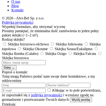
O nas
Blog
Kontakt
© 2026 - Alvi-Bel Sp. z o.o.
Polityka prywatności
Wypełnij formularz, aby otrzymać wycenę
Prosimy pamiętać, że minimalna ilość zamówienia to jeden pełny
pakiet sklejki (~1–2 m³).
Rodzaj sklejki?
Sklejka brzozowo-olchowa
Sklejka foliowana
Sklejka
topolowa
Sklejka Okoume
Sklejka Sosna/Eukaliptus
Sklejka Ilomba (Calabo)
Sklejka Ozigo
Sklejka Falcata
Sklejka brzozowa
Dalej →
Poproś o kontakt
Tutaj mogą Państwo podać nam swoje dane kontaktowe, a my
oddzwonimy
Klikając w to pole potwierdzasz,
że zapoznałeś się z
polityką prywatności
i wyrażasz zgodę na
gromadzenie i przetwarzanie Twoich danych
Wyślij prośbę
Dziękuję.