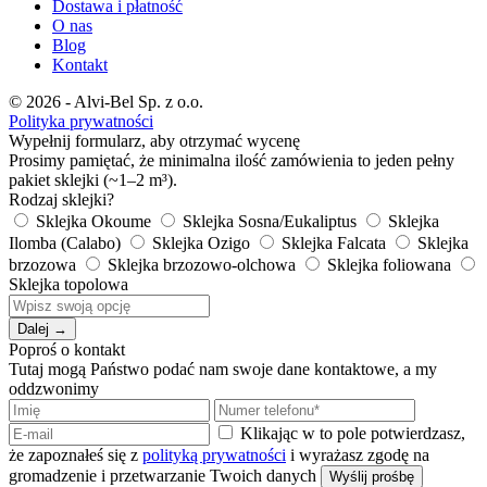
Dostawa i płatność
O nas
Blog
Kontakt
© 2026 - Alvi-Bel Sp. z o.o.
Polityka prywatności
Wypełnij formularz, aby otrzymać wycenę
Prosimy pamiętać, że minimalna ilość zamówienia to jeden pełny
pakiet sklejki (~1–2 m³).
Rodzaj sklejki?
Sklejka Okoume
Sklejka Sosna/Eukaliptus
Sklejka
Ilomba (Calabo)
Sklejka Ozigo
Sklejka Falcata
Sklejka
brzozowa
Sklejka brzozowo-olchowa
Sklejka foliowana
Sklejka topolowa
Dalej →
Poproś o kontakt
Tutaj mogą Państwo podać nam swoje dane kontaktowe, a my
oddzwonimy
Klikając w to pole potwierdzasz,
że zapoznałeś się z
polityką prywatności
i wyrażasz zgodę na
gromadzenie i przetwarzanie Twoich danych
Wyślij prośbę