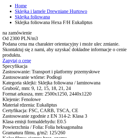
Home
Sklejka i lamele Drewniane Hurtowo
Sklejka foliowana
Sklejka foliowana Hexa F/H Eukaliptus
na zamówienie
Od 2300 PLN/m3
Podana cena ma charakter orientacyjny i może ulec zmianie.
Skontaktuj się z nami, aby uzyskać dokładne informacje o cenie
produktu.
Zapytaj o cenę
Specyfikacja
Zastosowanie:
Transport i platformy przemysłowe
Zastosowanie wtórne:
Podłogi
Kategoria sklejki:
Sklejka foliowana / laminowana
Grubość, mm:
9, 12, 15, 18, 21, 24
Format arkusza, mm:
2500x1250, 2440x1220
Klejenie:
Fenolowe
Materiał rdzenia:
Eukaliptus
Certyfikacja:
FSC, CARB, TSCA, CE
Zastosowanie zgodnie z EN 314-2:
Klasa 3
Klasa emisji formaldehydu:
E0.5
Powierzchnia / Folia:
Folia heksagonalna
Gramatura filmu, g/m2:
125/260