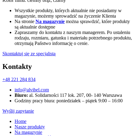
Kolor filmu:
ciemny brąz, czarny
Wszystkie produkty, których aktualnie nie posiadamy w
magazynie, możemy sprowadzić na życzenie Klienta
Na stronie
Na magazynie
można sprawdzić, które produkty
są aktualnie dostępne
Zapraszamy do kontaktu z naszym managerem. Po ustaleniu
rodzaju, rozmiaru, gatunku i materiału potrzebnego produktu,
otrzymają Państwo informację o cenie.
Skontaktuj się ze specjalistą
Kontakty
+48 221 284 834
info@alvibel.com
Biuro:
al. Solidarności 117 lok. 207, 00- 140 Warszawa
Godziny pracy biura: poniedziałek – piątek 9:00 – 16:00
Wyślij zapytanie
Home
Nasze produkty
Na magazynie