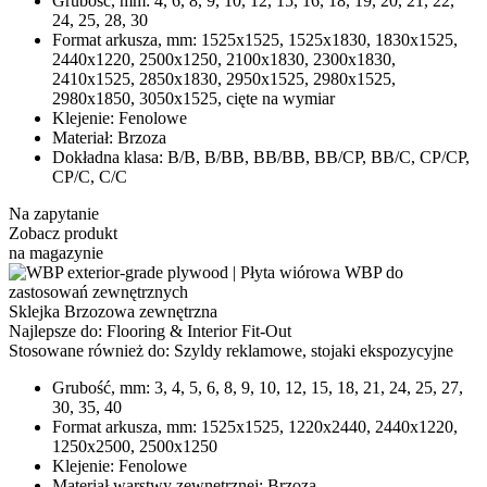
Grubość, mm:
4, 6, 8, 9, 10, 12, 15, 16, 18, 19, 20, 21, 22,
24, 25, 28, 30
Format arkusza, mm:
1525х1525, 1525х1830, 1830х1525,
2440х1220, 2500x1250, 2100х1830, 2300х1830,
2410х1525, 2850х1830, 2950х1525, 2980х1525,
2980х1850, 3050х1525, cięte na wymiar
Klejenie:
Fenolowe
Materiał:
Brzoza
Dokładna klasa:
В/В, В/ВВ, ВВ/ВВ, ВB/CP, BB/C, CP/CP,
CP/C, C/C
Na zapytanie
Zobacz produkt
na magazynie
Sklejka Brzozowa zewnętrzna
Najlepsze do:
Flooring & Interior Fit-Out
Stosowane również do:
Szyldy reklamowe, stojaki ekspozycyjne
Grubość, mm:
3, 4, 5, 6, 8, 9, 10, 12, 15, 18, 21, 24, 25, 27,
30, 35, 40
Format arkusza, mm:
1525x1525, 1220x2440, 2440x1220,
1250x2500, 2500x1250
Klejenie:
Fenolowe
Materiał warstwy zewnętrznej:
Brzoza