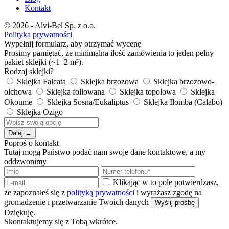
Kontakt
© 2026 - Alvi-Bel Sp. z o.o.
Polityka prywatności
Wypełnij formularz, aby otrzymać wycenę
Prosimy pamiętać, że minimalna ilość zamówienia to jeden pełny
pakiet sklejki (~1–2 m³).
Rodzaj sklejki?
Sklejka Falcata
Sklejka brzozowa
Sklejka brzozowo-
olchowa
Sklejka foliowana
Sklejka topolowa
Sklejka
Okoume
Sklejka Sosna/Eukaliptus
Sklejka Ilomba (Calabo)
Sklejka Ozigo
Dalej →
Poproś o kontakt
Tutaj mogą Państwo podać nam swoje dane kontaktowe, a my
oddzwonimy
Klikając w to pole potwierdzasz,
że zapoznałeś się z
polityką prywatności
i wyrażasz zgodę na
gromadzenie i przetwarzanie Twoich danych
Wyślij prośbę
Dziękuję.
Skontaktujemy się z Tobą wkrótce.