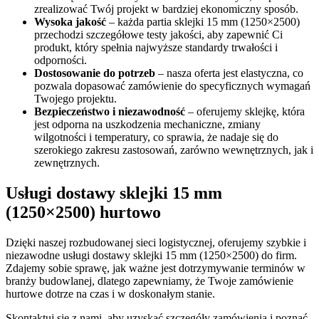
zrealizować Twój projekt w bardziej ekonomiczny sposób.
Wysoka jakość
– każda partia sklejki 15 mm (1250×2500)
przechodzi szczegółowe testy jakości, aby zapewnić Ci
produkt, który spełnia najwyższe standardy trwałości i
odporności.
Dostosowanie do potrzeb
– nasza oferta jest elastyczna, co
pozwala dopasować zamówienie do specyficznych wymagań
Twojego projektu.
Bezpieczeństwo i niezawodność
– oferujemy sklejkę, która
jest odporna na uszkodzenia mechaniczne, zmiany
wilgotności i temperatury, co sprawia, że nadaje się do
szerokiego zakresu zastosowań, zarówno wewnętrznych, jak i
zewnętrznych.
Usługi dostawy sklejki 15 mm
(1250×2500) hurtowo
Dzięki naszej rozbudowanej sieci logistycznej, oferujemy szybkie i
niezawodne usługi dostawy sklejki 15 mm (1250×2500) do firm.
Zdajemy sobie sprawę, jak ważne jest dotrzymywanie terminów w
branży budowlanej, dlatego zapewniamy, że Twoje zamówienie
hurtowe dotrze na czas i w doskonałym stanie.
Skontaktuj się z nami, aby uzyskać szczegóły zamówienia i poznać