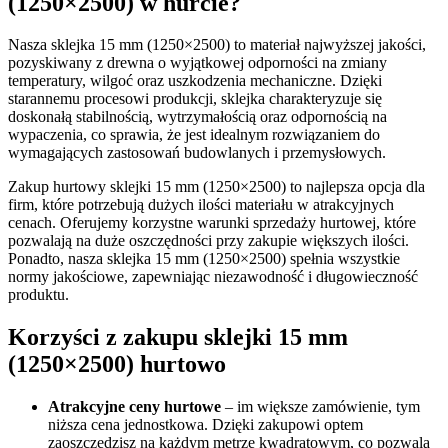
(1250×2500) w hurcie?
Nasza sklejka 15 mm (1250×2500) to materiał najwyższej jakości,
pozyskiwany z drewna o wyjątkowej odporności na zmiany
temperatury, wilgoć oraz uszkodzenia mechaniczne. Dzięki
starannemu procesowi produkcji, sklejka charakteryzuje się
doskonałą stabilnością, wytrzymałością oraz odpornością na
wypaczenia, co sprawia, że jest idealnym rozwiązaniem do
wymagających zastosowań budowlanych i przemysłowych.
Zakup hurtowy sklejki 15 mm (1250×2500) to najlepsza opcja dla
firm, które potrzebują dużych ilości materiału w atrakcyjnych
cenach. Oferujemy korzystne warunki sprzedaży hurtowej, które
pozwalają na duże oszczędności przy zakupie większych ilości.
Ponadto, nasza sklejka 15 mm (1250×2500) spełnia wszystkie
normy jakościowe, zapewniając niezawodność i długowieczność
produktu.
Korzyści z zakupu sklejki 15 mm
(1250×2500) hurtowo
Atrakcyjne ceny hurtowe
– im większe zamówienie, tym
niższa cena jednostkowa. Dzięki zakupowi optem
zaoszczędzisz na każdym metrze kwadratowym, co pozwala