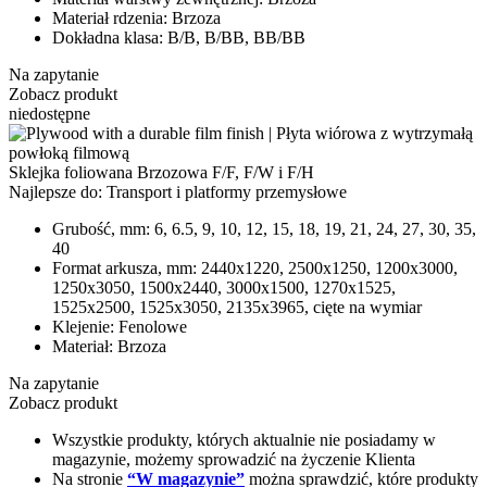
Materiał rdzenia:
Brzoza
Dokładna klasa:
B/B, B/BB, BB/BB
Na zapytanie
Zobacz produkt
niedostępne
Sklejka foliowana Brzozowa F/F, F/W i F/H
Najlepsze do:
Transport i platformy przemysłowe
Grubość, mm:
6, 6.5, 9, 10, 12, 15, 18, 19, 21, 24, 27, 30, 35,
40
Format arkusza, mm:
2440х1220, 2500х1250, 1200х3000,
1250х3050, 1500х2440, 3000х1500, 1270x1525,
1525х2500, 1525х3050, 2135х3965, cięte na wymiar
Klejenie:
Fenolowe
Materiał:
Brzoza
Na zapytanie
Zobacz produkt
Wszystkie produkty, których aktualnie nie posiadamy w
magazynie, możemy sprowadzić na życzenie Klienta
Na stronie
“W magazynie”
można sprawdzić, które produkty