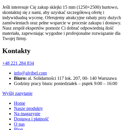
Jeśli interesuje Cię zakup sklejki 15 mm (1250×2500) hurtowo,
skontaktuj się z nami, aby uzyskać szczegółową ofertę i
indywidualną wycenę. Oferujemy atrakcyjne rabaty przy dużych
zamówieniach oraz pełne wsparcie w procesie zakupu i dostawy.
Nasz zespół ekspertów pomoże Ci dobrać odpowiednią ilość
materiału, zapewniając wygodne i profesjonalne rozwiązanie dla
Twojej firmy.
Kontakty
+48 221 284 834
info@alvibel.com
Biuro:
al. Solidarności 117 lok. 207, 00- 140 Warszawa
Godziny pracy biura: poniedziałek – piątek 9:00 – 16:00
Wyślij zapytanie
Home
Nasze produkty
Na magazynie
Dostawa i płatność
O nas
Blog